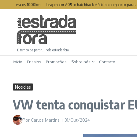
Ir para o conteúdo
upera os 1000km
Leapmotor A05: o hatchback eléctrico compacto para a cidade
É tempo de partir… pela estrada fora.
Início
Ensaios
Promoções
Sobre nós
Contacto
Notícias
VW tenta conquistar EU
Por
Carlos Martins
31/Out/2024