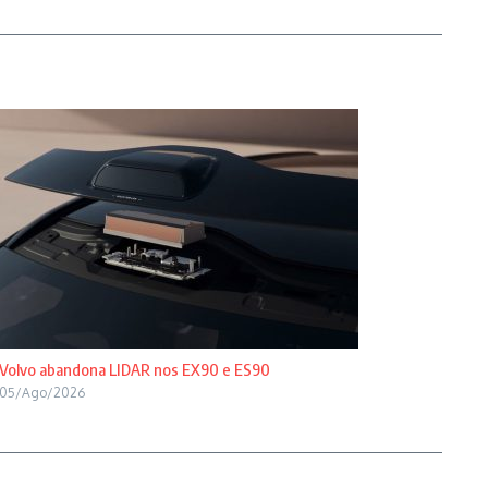
Volvo abandona LIDAR nos EX90 e ES90
05/Ago/2026