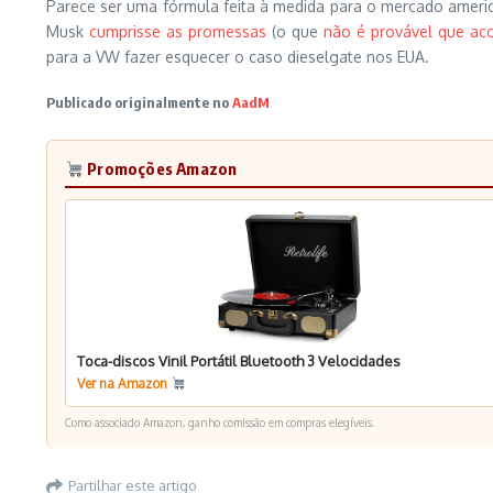
Parece ser uma fórmula feita à medida para o mercado americ
Musk
cumprisse as promessas
(o que
não é provável que ac
para a VW fazer esquecer o caso dieselgate nos EUA.
Publicado originalmente no
AadM
Promoções Amazon
Toca-discos Vinil Portátil Bluetooth 3 Velocidades
Ver na Amazon
Como associado Amazon, ganho comissão em compras elegíveis.
Partilhar este artigo