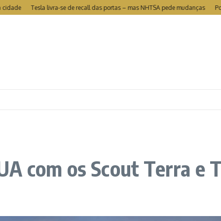
Tesla livra-se de recall das portas – mas NHTSA pede mudanças
Portugal 
A com os Scout Terra e T