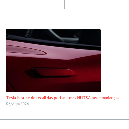
Tesla livra-se de recall das portas – mas NHTSA pede mudanças
06/Ago/2026