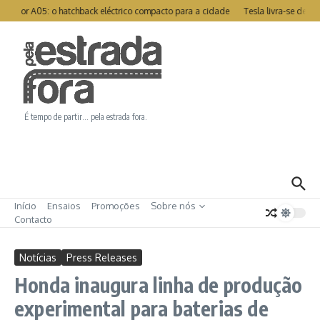
Ir para o conteúdo
otor A05: o hatchback eléctrico compacto para a cidade
Tesla livra-se de re
É tempo de partir… pela estrada fora.
Início
Ensaios
Promoções
Sobre nós
Contacto
Notícias
Press Releases
Honda inaugura linha de produção
experimental para baterias de