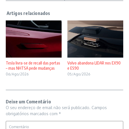
Tesla livra-se de recall das portas
Volvo abandona LIDAR nos EX90
– mas NHTSA pede mudanças
e ES90
06/Ago/2026
05/Ago/2026
Deixe um Comentário
O seu endereço de email não será publicado.
Campos
obrigatórios marcados com
*