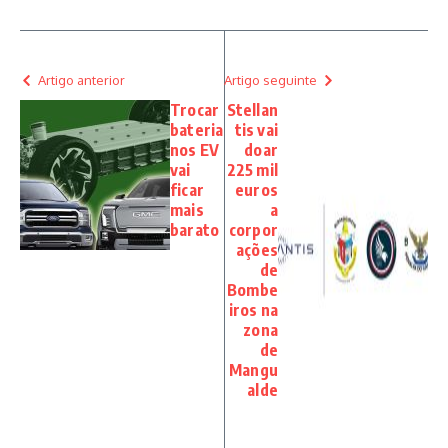
Artigo anterior
Artigo seguinte
Trocar
Stellan
bateria
tis vai
nos EV
doar
vai
225 mil
ficar
euros
mais
a
barato
corpor
ações
de
Bombe
iros na
zona
de
Mangu
alde