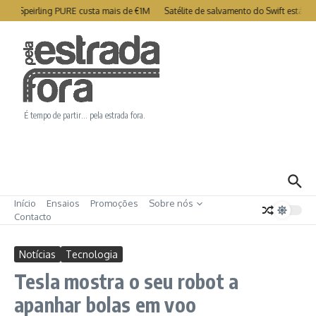
Ir para o conteúdo
try Speirling PURE custa mais de €1M
Satélite de salvamento do Swift está c
É tempo de partir… pela estrada fora.
Início
Ensaios
Promoções
Sobre nós
Contacto
Notícias
Tecnologia
Tesla mostra o seu robot a
apanhar bolas em voo