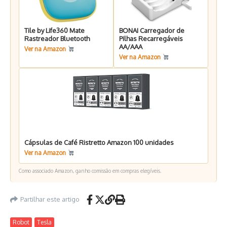
Tile by Life360 Mate
BONAI Carregador de
Rastreador Bluetooth
Pilhas Recarregáveis
AA/AAA
Ver na Amazon
Ver na Amazon
Cápsulas de Café Ristretto Amazon 100 unidades
Ver na Amazon
Como associado Amazon, ganho comissão em compras elegíveis.
Partilhar este artigo
Robot
Tesla