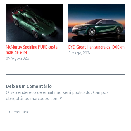
McMurtry Speirling PURE custa
BYD Great Han supera os 1000km
mais de €1M
07/Ago/2026
09/Ago/2026
Deixe um Comentário
O seu endereço de email não será publicado.
Campos
obrigatórios marcados com
*