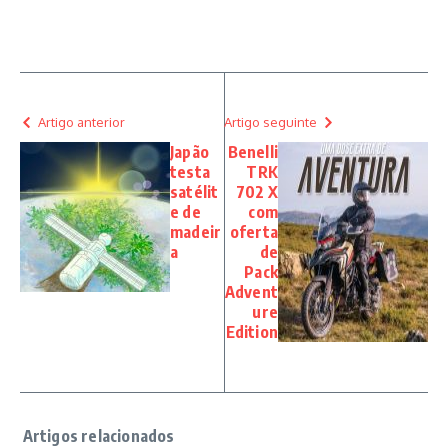
Artigo anterior
Artigo seguinte
Japão
Benelli
testa
TRK
satélit
702 X
e de
com
madeir
oferta
a
de
Pack
Advent
ure
Edition