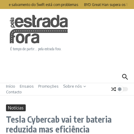
Ir para o conteúdo
ite de salvamento do Swift está com problemas
BYD Great Han supera os 1000
É tempo de partir… pela estrada fora.
Início
Ensaios
Promoções
Sobre nós
Contacto
Notícias
Tesla Cybercab vai ter bateria
reduzida mas eficiência