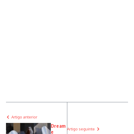
Artigo anterior
Dream
Artigo seguinte
e