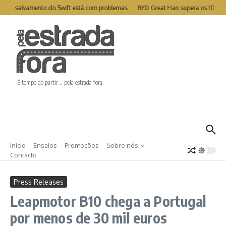
Ir para o conteúdo
te de salvamento do Swift está com problemas
BYD Great Han supera os 1000k
É tempo de partir… pela estrada fora.
Início
Ensaios
Promoções
Sobre nós
Contacto
Press Releases
Leapmotor B10 chega a Portugal
por menos de 30 mil euros