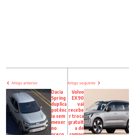
Artigo anterior
Artigo seguinte
Dacia
Volvo
Spring
EX90
duplica
vai
potênc
recebe
ia sem
r troca
mexer
gratuit
no
a de
preço
compu