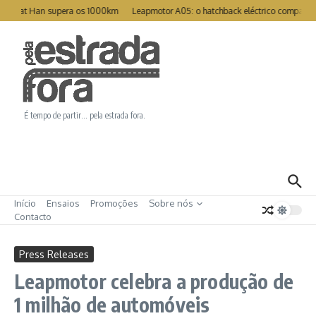
Ir para o conteúdo
Great Han supera os 1000km
Leapmotor A05: o hatchback eléctrico compacto p
É tempo de partir… pela estrada fora.
Início
Ensaios
Promoções
Sobre nós
Contacto
Press Releases
Leapmotor celebra a produção de
1 milhão de automóveis