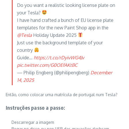
Do you want a realistic looking license plate on
your Tesla?
I have hand crafted a bunch of EU license plate
templates for the new Paint Shop app in the
@Tesla
Holiday Update 2025
Just use the background template of your
country
Guide…
https://t.co/rDyivWG4Jv
pic.twitter.com/G0OEfAKtBC
— Philip Engberg (@philipengberg)
December
14, 2025
Então, como colocar uma matrícula de portugal num Tesla?
Instruções passo a passo:
Descarregar a imagem
Pegar no disco ou pen USB das gravações dashcam