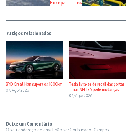
Europa
os
BYD Great Han supera os 1000km
Tesla livra-se de recall das portas
– mas NHTSA pede mudanças
07/Ago/2026
06/Ago/2026
Deixe um Comentário
O seu endereço de email não será publicado.
Campos