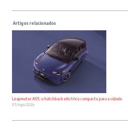
Leapmotor A05: o hatchback eléctrico compacto para a cidade
07/Ago/2026