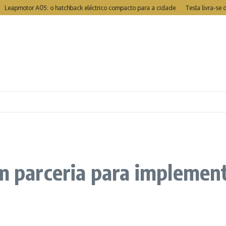
motor A05: o hatchback eléctrico compacto para a cidade
Tesla livra-se de re
am parceria para implemen