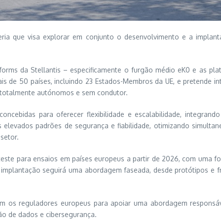
eria que visa explorar em conjunto o desenvolvimento e a implan
forms da Stellantis – especificamente o furgão médio eK0 e as pl
ais de 50 países, incluindo 23 Estados-Membros da UE, e pretende in
te totalmente autónomos e sem condutor.
oncebidas para oferecer flexibilidade e escalabilidade, integra
elevados padrões de segurança e fiabilidade, otimizando simultan
setor.
teste para ensaios em países europeus a partir de 2026, com uma fo
mplantação seguirá uma abordagem faseada, desde protótipos e frot
 os reguladores europeus para apoiar uma abordagem responsável 
ão de dados e cibersegurança.