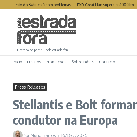
Ir para o conteúdo
vamento do Swift está com problemas
BYD Great Han supera os 1000km
Leap
É tempo de partir… pela estrada fora.
Início
Ensaios
Promoções
Sobre nós
Contacto
Press Releases
Stellantis e Bolt form
condutor na Europa
Por
Nuno Barros
16/Dez/2025