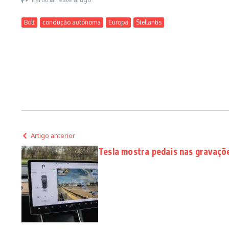
Bolt
condução autónoma
Europa
Stellantis
Artigo anterior
Tesla mostra pedais nas gravaçõ