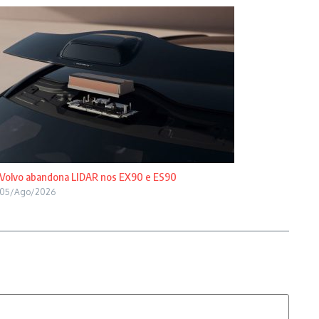
Volvo abandona LIDAR nos EX90 e ES90
05/Ago/2026