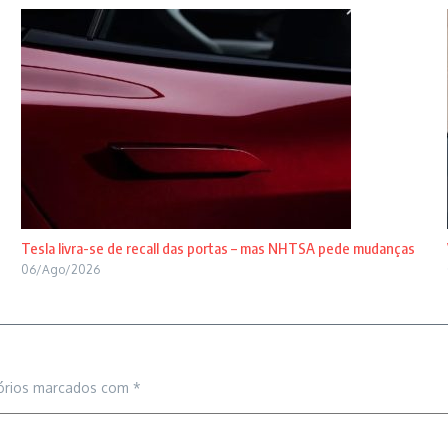
Tesla livra-se de recall das portas – mas NHTSA pede mudanças
06/Ago/2026
órios marcados com
*