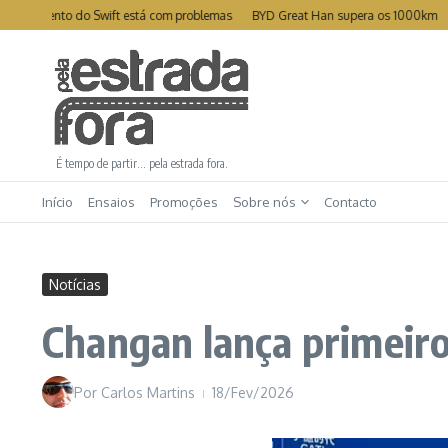
Ir para o conteúdo
amento do Swift está com problemas
BYD Great Han supera os 1000km
Leapm
É tempo de partir… pela estrada fora.
Início
Ensaios
Promoções
Sobre nós
Contacto
Notícias
Changan lança primeir
Por
Carlos Martins
18/Fev/2026