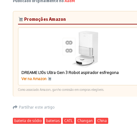
Publicado originalmente no
AadM
Promoções Amazon
DREAME L10s Ultra Gen 3 Robot aspirador esfregona
Ver na Amazon
Como associado Amazon, ganho comissão em compras elegíveis.
Partilhar este artigo
bateria de sódio
baterias
CATL
Changan
China