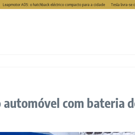
otor A05: o hatchback eléctrico compacto para a cidade
Tesla livra-se de rec
o automóvel com bateria d