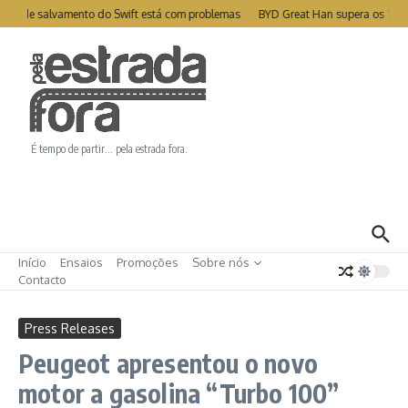
Ir para o conteúdo
ite de salvamento do Swift está com problemas
BYD Great Han supera os 1000
É tempo de partir… pela estrada fora.
Início
Ensaios
Promoções
Sobre nós
Contacto
Press Releases
Peugeot apresentou o novo
motor a gasolina “Turbo 100”