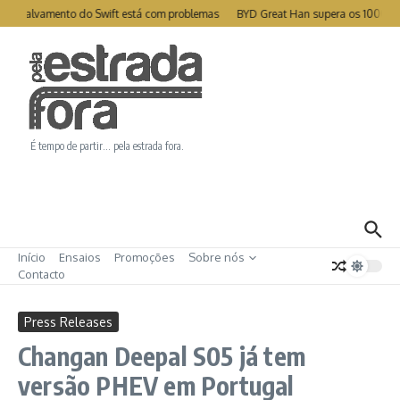
Ir para o conteúdo
 de salvamento do Swift está com problemas
BYD Great Han supera os 1000km
É tempo de partir… pela estrada fora.
Início
Ensaios
Promoções
Sobre nós
Contacto
Press Releases
Changan Deepal S05 já tem
versão PHEV em Portugal