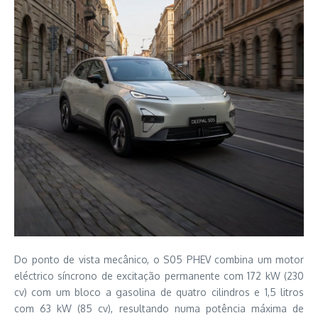
Do ponto de vista mecânico, o S05 PHEV combina um motor
eléctrico síncrono de excitação permanente com 172 kW (230
cv) com um bloco a gasolina de quatro cilindros e 1,5 litros
com 63 kW (85 cv), resultando numa potência máxima de