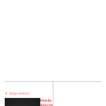
Artigo anterior
Honda
Approv