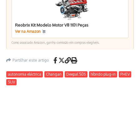
Reobrix Kit Modelo Motor V8 1101 Peças
Ver na Amazon
Como associado Amazon, ganho comissão em compras elegíveis.
Partilhar este artigo
autonomia eléctrica
Changan
Deepal S05
híbrido plug-in
PHEV
SUV