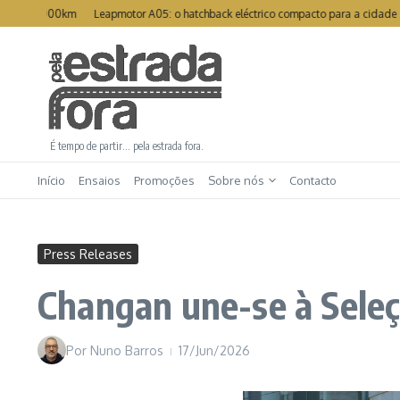
Ir para o conteúdo
 1000km
Leapmotor A05: o hatchback eléctrico compacto para a cidade
Tesla
É tempo de partir… pela estrada fora.
Início
Ensaios
Promoções
Sobre nós
Contacto
Press Releases
Changan une-se à Sele
Por
Nuno Barros
17/Jun/2026