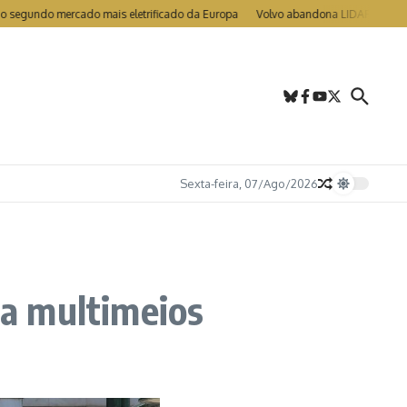
do mercado mais eletrificado da Europa
Volvo abandona LIDAR nos EX90 e ES
Sexta-feira, 07/Ago/2026
a multimeios