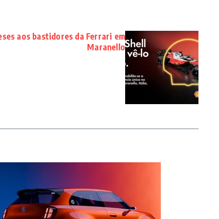
eses aos bastidores da Ferrari em
Maranello