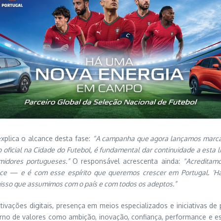
xplica o alcance desta fase:
“A campanha que agora lançamos marca o 
 oficial na Cidade do Futebol, é fundamental dar continuidade a esta 
midores portugueses.”
O responsável acrescenta ainda:
“Acreditam
ance — e é com esse espírito que queremos crescer em Portugal. 
isso que assumimos com o país e com todos os adeptos.”
activações digitais, presença em meios especializados e iniciativa
o de valores como ambição, inovação, confiança, performance e espí