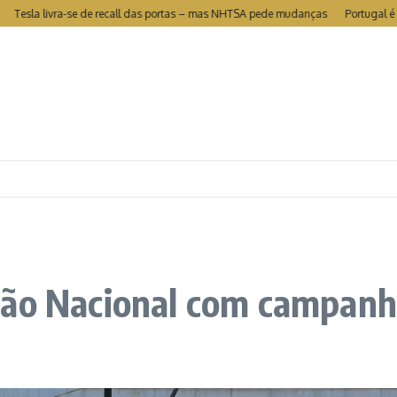
 livra-se de recall das portas – mas NHTSA pede mudanças
Portugal é o segun
ção Nacional com campanh