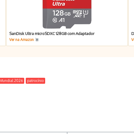
SanDisk Ultra microSDXC 128GB com Adaptador
D
Ver na Amazon
V
Mundial 2026
patrocínio