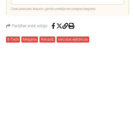
Como associado Amazon, ganho comissão em compras elegíveis.
Partilhar este artigo
E-Tech
Megane
Renault
veículos eléctricos