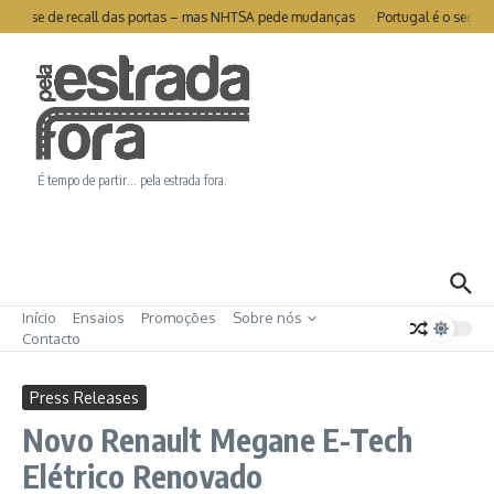
Ir para o conteúdo
livra-se de recall das portas – mas NHTSA pede mudanças
Portugal é o segund
É tempo de partir… pela estrada fora.
Início
Ensaios
Promoções
Sobre nós
Contacto
Press Releases
Novo Renault Megane E-Tech
Elétrico Renovado