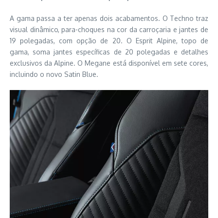
A gama passa a ter apenas dois acabamentos. O Techno traz
visual dinâmico, para-choques na cor da carroçaria e jantes de
19 polegadas, com opção de 20. O Esprit Alpine, topo de
gama, soma jantes específicas de 20 polegadas e detalhes
exclusivos da Alpine. O Megane está disponível em sete cores,
incluindo o novo Satin Blue.