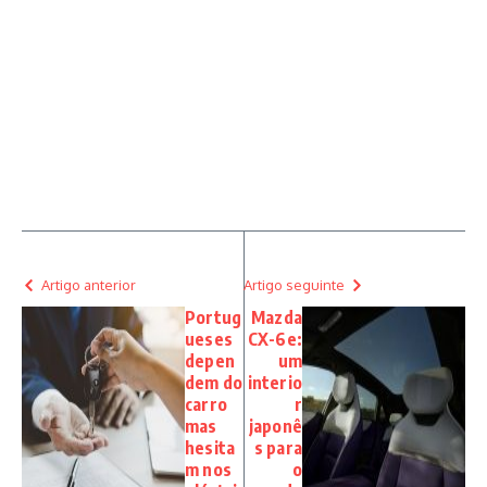
Artigo anterior
Artigo seguinte
Portug
Mazda
ueses
CX-6e:
depen
um
dem do
interio
carro
r
mas
japonê
hesita
s para
m nos
o