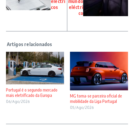
eléctri
mundo
cos
eléctri
co
Portugal é o segundo mercado
mais eletrificado da Europa
MG torna-se parceira oficial de
mobilidade da Liga Portugal
06/Ago/2026
05/Ago/2026