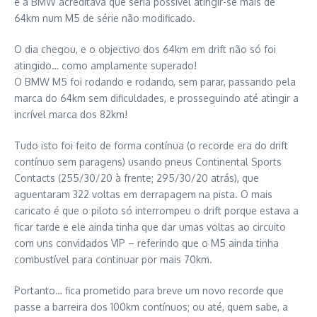
e a BMW acreditava que seria possível atingir-se mais de
64km num M5 de série não modificado.
O dia chegou, e o objectivo dos 64km em drift não só foi
atingido… como amplamente superado!
O BMW M5 foi rodando e rodando, sem parar, passando pela
marca do 64km sem dificuldades, e prosseguindo até atingir a
incrível marca dos 82km!
Tudo isto foi feito de forma contínua (o recorde era do drift
contínuo sem paragens) usando pneus Continental Sports
Contacts (255/30/20 à frente; 295/30/20 atrás), que
aguentaram 322 voltas em derrapagem na pista. O mais
caricato é que o piloto só interrompeu o drift porque estava a
ficar tarde e ele ainda tinha que dar umas voltas ao circuito
com uns convidados VIP – referindo que o M5 ainda tinha
combustível para continuar por mais 70km.
Portanto… fica prometido para breve um novo recorde que
passe a barreira dos 100km contínuos; ou até, quem sabe, a