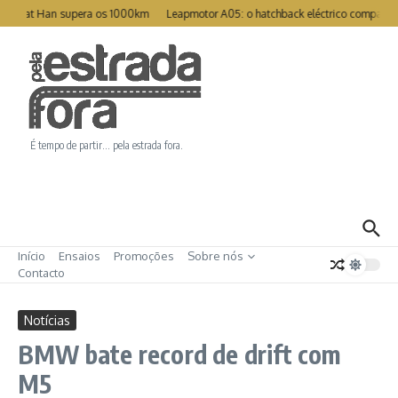
Ir para o conteúdo
Great Han supera os 1000km
Leapmotor A05: o hatchback eléctrico compacto p
É tempo de partir… pela estrada fora.
Início
Ensaios
Promoções
Sobre nós
Contacto
Notícias
BMW bate record de drift com
M5