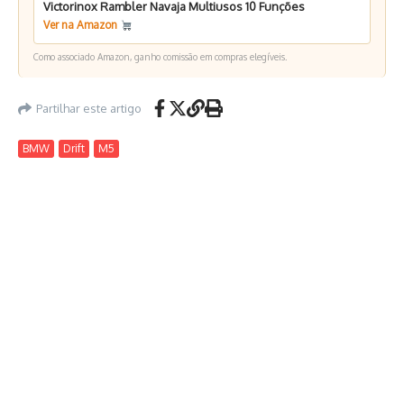
Victorinox Rambler Navaja Multiusos 10 Funções
Ver na Amazon
Como associado Amazon, ganho comissão em compras elegíveis.
Partilhar este artigo
BMW
Drift
M5