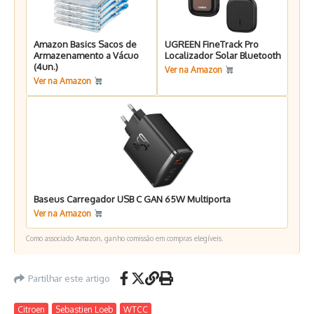
Amazon Basics Sacos de
UGREEN FineTrack Pro
Armazenamento a Vácuo
Localizador Solar Bluetooth
(4un.)
Ver na Amazon
Ver na Amazon
Baseus Carregador USB C GAN 65W Multiporta
Ver na Amazon
Como associado Amazon, ganho comissão em compras elegíveis.
Partilhar este artigo
Citroen
Sebastien Loeb
WTCC