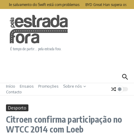
Ir para o conteúdo
ite de salvamento do Swift está com problemas
BYD Great Han supera os 1000
É tempo de partir… pela estrada fora.
Início
Ensaios
Promoções
Sobre nós
Contacto
Desporto
Citroen confirma participação no
WTCC 2014 com Loeb