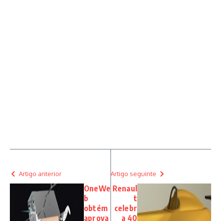
Artigo anterior
Artigo seguinte
OneWe
Renaul
b
t
obtém
celebr
aprova
a 40