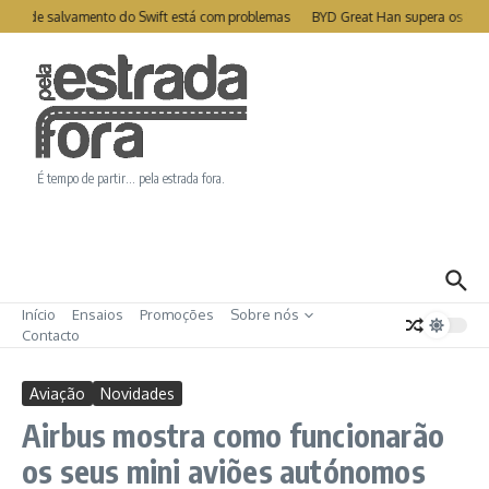
Ir para o conteúdo
lite de salvamento do Swift está com problemas
BYD Great Han supera os 1000
É tempo de partir… pela estrada fora.
Início
Ensaios
Promoções
Sobre nós
Contacto
Aviação
Novidades
Airbus mostra como funcionarão
os seus mini aviões autónomos