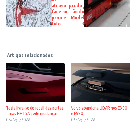
atraso
produç
face ao
ão do
prome
Model
tido
3
Tesla livra-se de recall das portas
Volvo abandona LIDAR nos EX90
– mas NHTSA pede mudanças
e ES90
06/Ago/2026
05/Ago/2026