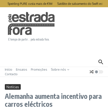
Ir para o conteúdo
try Speirling PURE custa mais de €1M
Satélite de salvamento do Swift está c
É tempo de partir… pela estrada fora.
Início
Ensaios
Promoções
Sobre nós
Contacto
Notícias
Alemanha aumenta incentivo para
carros eléctricos