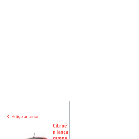
Artigo anterior
Citroë
n lança
campa