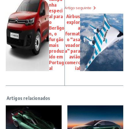
nha
Artigo seguinte
especi
al para
Airbus
o
explor
Berligo
a
n, o
format
furgão
o “asa
mais
voador
produz
a” para
ido em
avião
Portug
comerc
al
ial