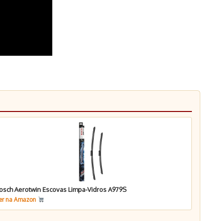
osch Aerotwin Escovas Limpa-Vidros A979S
er na Amazon