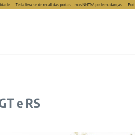
Tesla livra-se de recall das portas – mas NHTSA pede mudanças
Portugal é 
 GT e RS