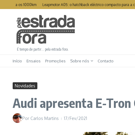
Ir para o conteúdo
era os 1000km
Leapmotor A05: o hatchback eléctrico compacto para a cidade
É tempo de partir… pela estrada fora.
Início
Ensaios
Promoções
Sobre nós
Contacto
Novidades
Audi apresenta E-Tron
Por
Carlos Martins
17/Fev/2021