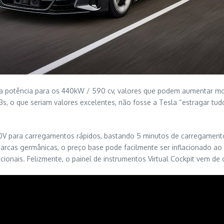
 a potência para os 440kW / 590 cv, valores que podem aumentar 
,3s, o que seriam valores excelentes, não fosse a Tesla “estragar tu
800V para carregamentos rápidos, bastando 5 minutos de carregamen
arcas germânicas, o preço base pode facilmente ser inflacionado ao 
cionais. Felizmente, o painel de instrumentos Virtual Cockpit vem de