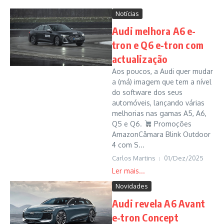
Notícias
Audi melhora A6 e-
tron e Q6 e-tron com
actualização
Aos poucos, a Audi quer mudar
a (má) imagem que tem a nível
do software dos seus
automóveis, lançando várias
melhorias nas gamas A5, A6,
Q5 e Q6.
Promoções
AmazonCâmara Blink Outdoor
4 com S...
Carlos Martins
01/Dez/2025
Novidades
Audi revela A6 Avant
e-tron Concept