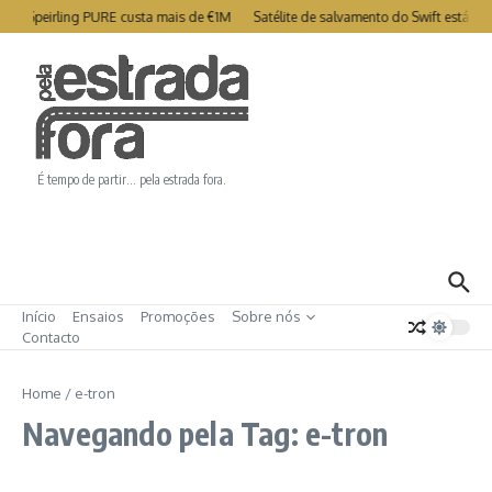
Ir para o conteúdo
ry Speirling PURE custa mais de €1M
Satélite de salvamento do Swift está co
É tempo de partir… pela estrada fora.
Início
Ensaios
Promoções
Sobre nós
Contacto
Home
/
e-tron
Navegando pela Tag: e-tron