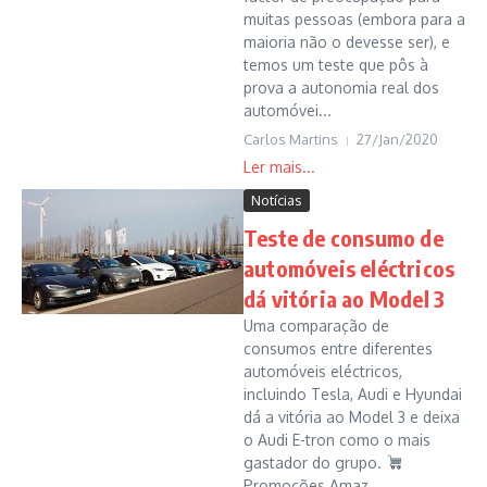
muitas pessoas (embora para a
maioria não o devesse ser), e
temos um teste que pôs à
prova a autonomia real dos
automóvei...
Carlos Martins
27/Jan/2020
Notícias
Teste de consumo de
automóveis eléctricos
dá vitória ao Model 3
Uma comparação de
consumos entre diferentes
automóveis eléctricos,
incluindo Tesla, Audi e Hyundai
dá a vitória ao Model 3 e deixa
o Audi E-tron como o mais
gastador do grupo.
Promoções Amaz...