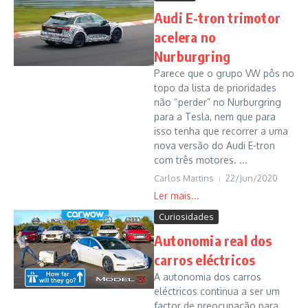
Audi E-tron trimotor
acelera no
Nurburgring
Parece que o grupo VW pôs no
topo da lista de prioridades
não “perder” no Nurburgring
para a Tesla, nem que para
isso tenha que recorrer a uma
nova versão do Audi E-tron
com três motores. ...
Carlos Martins
22/Jun/2020
Curiosidades
Autonomia real dos
carros eléctricos
A autonomia dos carros
eléctricos continua a ser um
factor de preocupação para