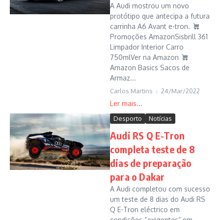
A Audi mostrou um novo
protótipo que antecipa a futura
carrinha A6 Avant e-tron.
Promoções AmazonSisbrill 361
Limpador Interior Carro
750mlVer na Amazon
Amazon Basics Sacos de
Armaz...
Carlos Martins
24/Mar/2022
Desporto
Notícias
Audi RS Q E-Tron
completa teste de 8
dias de preparação
para o Dakar
A Audi completou com sucesso
um teste de 8 dias do Audi RS
Q E-Tron eléctrico em
condições “exigentes” em