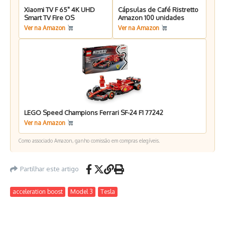
Xiaomi TV F 65" 4K UHD
Cápsulas de Café Ristretto
Smart TV Fire OS
Amazon 100 unidades
Ver na Amazon
Ver na Amazon
LEGO Speed Champions Ferrari SF-24 F1 77242
Ver na Amazon
Como associado Amazon, ganho comissão em compras elegíveis.
Partilhar este artigo
acceleration boost
Model 3
Tesla