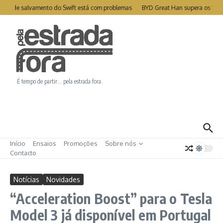
Ir para o conteúdo
ite de salvamento do Swift está com problemas
BYD Great Han supera os 1000
É tempo de partir… pela estrada fora.
Início
Ensaios
Promoções
Sobre nós
Contacto
Notícias
Novidades
“Acceleration Boost” para o Tesla
Model 3 já disponível em Portugal