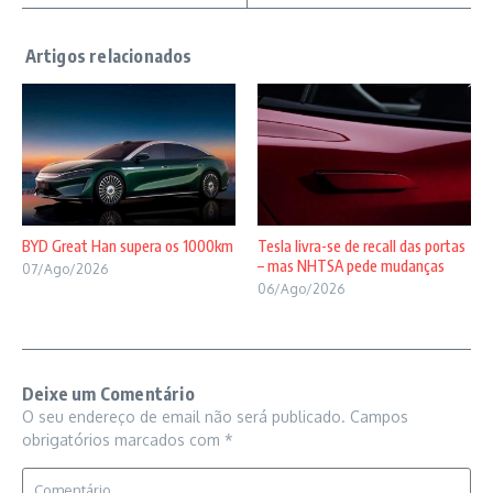
BYD Great Han supera os 1000km
Tesla livra-se de recall das portas
– mas NHTSA pede mudanças
07/Ago/2026
06/Ago/2026
Deixe um Comentário
O seu endereço de email não será publicado.
Campos
obrigatórios marcados com
*