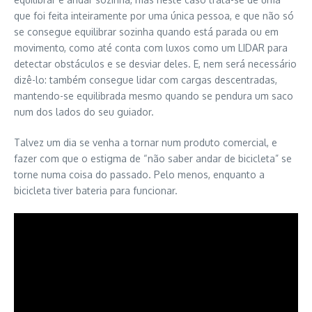
que foi feita inteiramente por uma única pessoa, e que não só
se consegue equilibrar sozinha quando está parada ou em
movimento, como até conta com luxos como um LIDAR para
detectar obstáculos e se desviar deles. E, nem será necessário
dizê-lo: também consegue lidar com cargas descentradas,
mantendo-se equilibrada mesmo quando se pendura um saco
num dos lados do seu guiador.
Talvez um dia se venha a tornar num produto comercial, e
fazer com que o estigma de “não saber andar de bicicleta” se
torne numa coisa do passado. Pelo menos, enquanto a
bicicleta tiver bateria para funcionar.