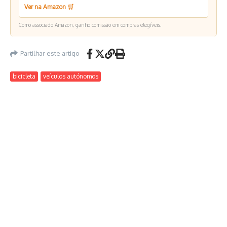
Ver na Amazon 🛒
Como associado Amazon, ganho comissão em compras elegíveis.
Partilhar este artigo
bicicleta
veículos autónomos