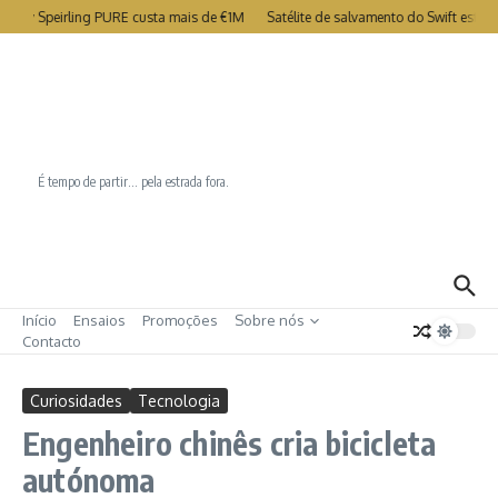
Ir para o conteúdo
try Speirling PURE custa mais de €1M
Satélite de salvamento do Swift está c
É tempo de partir… pela estrada fora.
Início
Ensaios
Promoções
Sobre nós
Contacto
Curiosidades
Tecnologia
Engenheiro chinês cria bicicleta
autónoma