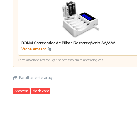
BONAI Carregador de Pilhas Recarregáveis AA/AAA
Ver na Amazon
Como associado Amazon, ganho comissão em compras elegíveis.
Partilhar este artigo
Amazon
dash cam