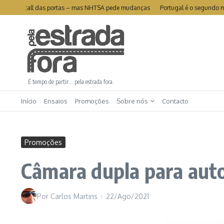
Ir para o conteúdo
de recall das portas – mas NHTSA pede mudanças
Portugal é o segundo mercado 
É tempo de partir… pela estrada fora.
Início
Ensaios
Promoções
Sobre nós
Contacto
Promoções
Câmara dupla para aut
Por
Carlos Martins
22/Ago/2021