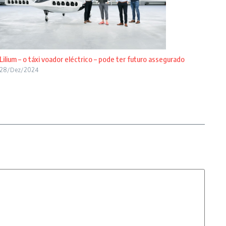
Lilium – o táxi voador eléctrico – pode ter futuro assegurado
28/Dez/2024