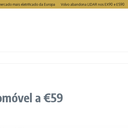
mais eletrificado da Europa
Volvo abandona LIDAR nos EX90 e ES90
MG to
omóvel a €59