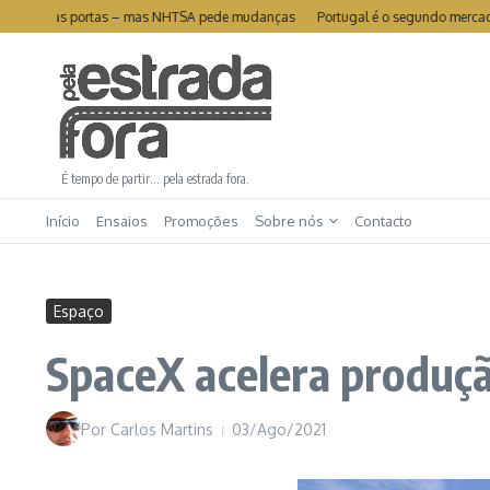
Ir para o conteúdo
recall das portas – mas NHTSA pede mudanças
Portugal é o segundo mercado ma
É tempo de partir… pela estrada fora.
Início
Ensaios
Promoções
Sobre nós
Contacto
Espaço
SpaceX acelera produç
Por
Carlos Martins
03/Ago/2021