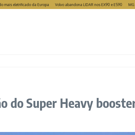
is eletrificado da Europa
Volvo abandona LIDAR nos EX90 e ES90
MG torna
ão do Super Heavy booste