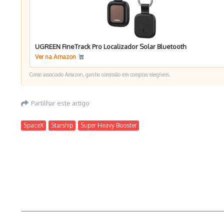
UGREEN FineTrack Pro Localizador Solar Bluetooth
Ver na Amazon
Como associado Amazon, ganho comissão em compras elegíveis.
Partilhar este artigo
SpaceX
Starship
Super Heavy Booster