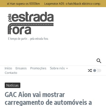
Ir para o conteúdo
Great Han supera os 1000km
Leapmotor A05: o hatchback eléctrico compacto p
É tempo de partir… pela estrada fora.
Início
Ensaios
Promoções
Sobre nós
Contacto
Notícias
GAC Aion vai mostrar
carregamento de automóveis a