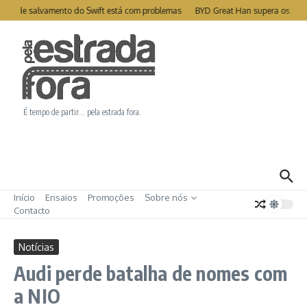
Ir para o conteúdo
ite de salvamento do Swift está com problemas
BYD Great Han supera os 1000
É tempo de partir… pela estrada fora.
Início
Ensaios
Promoções
Sobre nós
Contacto
Notícias
Audi perde batalha de nomes com
a NIO