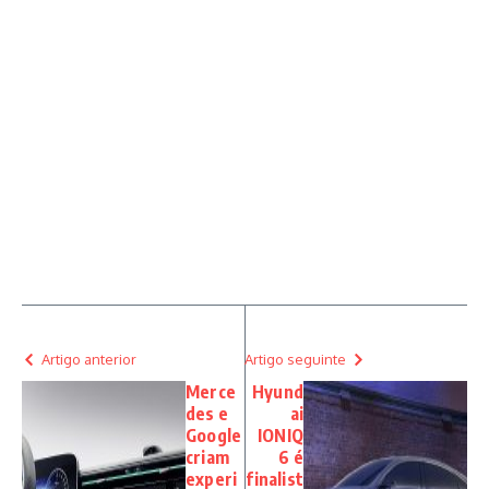
Artigo anterior
Artigo seguinte
Merce
Hyund
des e
ai
Google
IONIQ
criam
6 é
experi
finalist