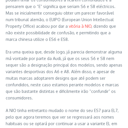
pensarem que o “E” significa que seriam S6 e S8 eléctricos.
Mas se inicialmente conseguiu obter um parecer favorável
num tribunal alemão, o EUIPO (European Union Intellectual
Property Office) acabou por dar a
vitória à NIO
, dizendo que
não existe possibilidade de confusão, e permitindo que a
marca chinesa utilize o ES6 e ES8.
Era uma queixa que, desde logo, já parecia demonstrar alguma
má vontade por parte da Audi, já que os seus S6 e S8 nem
sequer são a designação principal dos modelos, sendo apenas
variantes desportivas dos A6 e A8. Além disso, e apesar de
muitas marcas adoptarem designs que até podem ser
confundidos, neste caso estamos perante modelos e marcas
que são bastante distintas e dificilmente irão “confundir” os
consumidores.
A NIO tinha entretanto mudado o nome do seu ES7 para EL7,
pelo que agora teremos que ver se regressará aos nomes
habituais ou se optará por continuar a usar a variante EL em