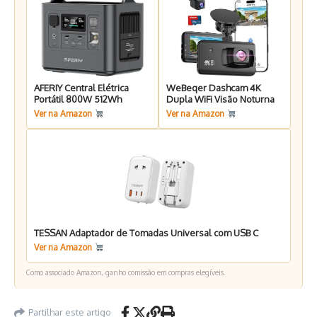
AFERIY Central Elétrica
WeBeqer Dashcam 4K
Portátil 800W 512Wh
Dupla WiFi Visão Noturna
Ver na Amazon
Ver na Amazon
TESSAN Adaptador de Tomadas Universal com USB C
Ver na Amazon
Como associado Amazon, ganho comissão em compras elegíveis.
Partilhar este artigo