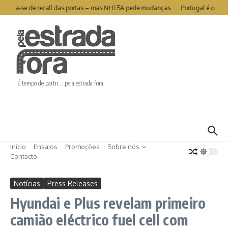
Ir para o conteúdo
a livra-se de recall das portas – mas NHTSA pede mudanças
Portugal é o segun
É tempo de partir… pela estrada fora.
Início
Ensaios
Promoções
Sobre nós
Contacto
Notícias
Press Releases
Hyundai e Plus revelam primeiro
camião eléctrico fuel cell com