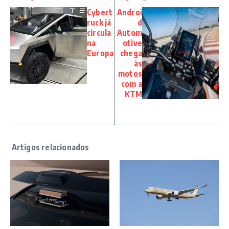
Cybert
Androi
ruck já
d
circula
Autom
na
otive
Europa
chega
às
motos
com a
KTM