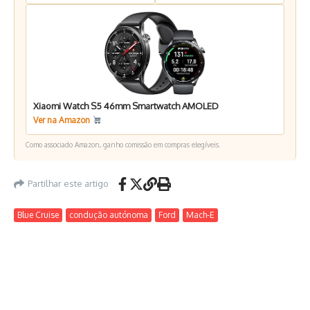
Xiaomi Watch S5 46mm Smartwatch AMOLED
Ver na Amazon
Como associado Amazon, ganho comissão em compras elegíveis.
Partilhar este artigo
Blue Cruise
condução autónoma
Ford
Mach-E