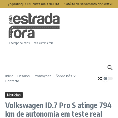
Ir para o conteúdo
try Speirling PURE custa mais de €1M
Satélite de salvamento do Swift está c
É tempo de partir… pela estrada fora.
Início
Ensaios
Promoções
Sobre nós
Contacto
Notícias
Volkswagen ID.7 Pro S atinge 794
km de autonomia em teste real