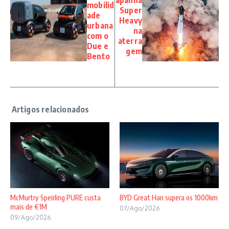
apanha
mobilid
Super
ade
Heavy
urbana
na
com o
aterra
Due e
gem
Bento
McMurtry Speirling PURE custa
BYD Great Han supera os 1000km
mais de €1M
07/Ago/2026
09/Ago/2026