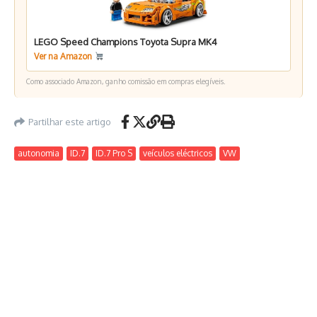
LEGO Speed Champions Toyota Supra MK4
Ver na Amazon
Como associado Amazon, ganho comissão em compras elegíveis.
Partilhar este artigo
autonomia
ID.7
ID.7 Pro S
veículos eléctricos
VW