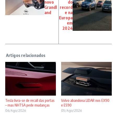
novo
do
Grandl
record
and
e na
Europa
em
2024
Tesla livra-se de recall das portas
Volvo abandona LIDAR nos EX90
– mas NHTSA pede mudanças
e ES90
06/Ago/2026
05/Ago/2026