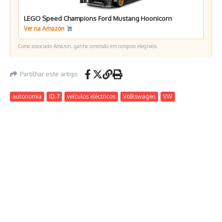
LEGO Speed Champions Ford Mustang Hoonicorn
Ver na Amazon
Como associado Amazon, ganho comissão em compras elegíveis.
Partilhar este artigo
autonomia
ID.7
veículos eléctricos
Volkswagen
VW