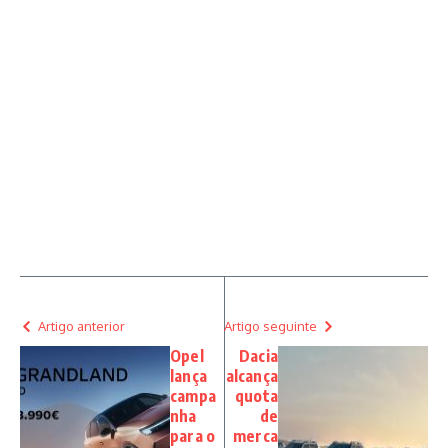
Artigo anterior
Artigo seguinte
Opel
Dacia
lança
alcança
campa
quota
nha
de
para o
merca