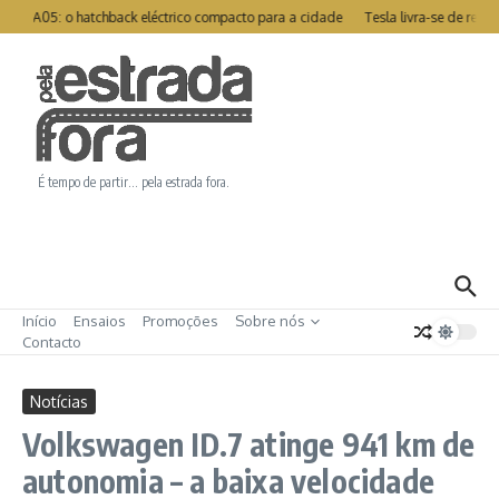
Ir para o conteúdo
tor A05: o hatchback eléctrico compacto para a cidade
Tesla livra-se de rec
É tempo de partir… pela estrada fora.
Início
Ensaios
Promoções
Sobre nós
Contacto
Notícias
Volkswagen ID.7 atinge 941 km de
autonomia – a baixa velocidade