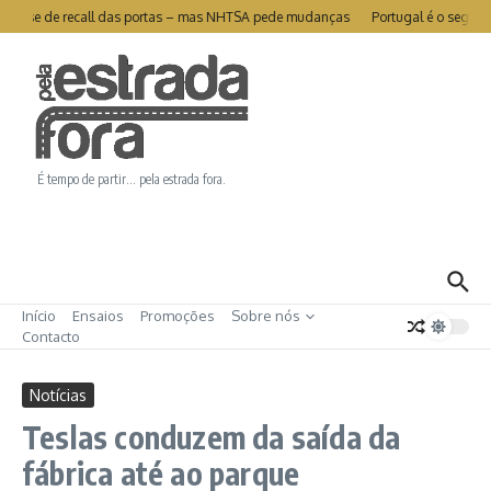
Ir para o conteúdo
livra-se de recall das portas – mas NHTSA pede mudanças
Portugal é o segund
É tempo de partir… pela estrada fora.
Início
Ensaios
Promoções
Sobre nós
Contacto
Notícias
Teslas conduzem da saída da
fábrica até ao parque