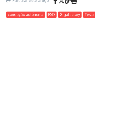
Partilhar este artigo
condução autónoma
FSD
Gigafactory
Tesla