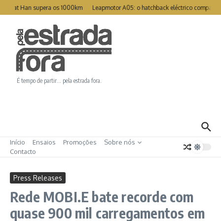
Ir para o conteúdo
Great Han supera os 1000km
Leapmotor A05: o hatchback eléctrico compacto p
É tempo de partir… pela estrada fora.
Início
Ensaios
Promoções
Sobre nós
Contacto
Press Releases
Rede MOBI.E bate recorde com
quase 900 mil carregamentos em