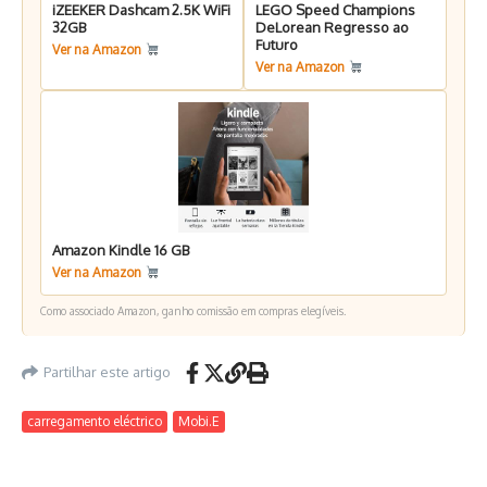
iZEEKER Dashcam 2.5K WiFi
LEGO Speed Champions
32GB
DeLorean Regresso ao
Futuro
Ver na Amazon
Ver na Amazon
Amazon Kindle 16 GB
Ver na Amazon
Como associado Amazon, ganho comissão em compras elegíveis.
Partilhar este artigo
carregamento eléctrico
Mobi.E