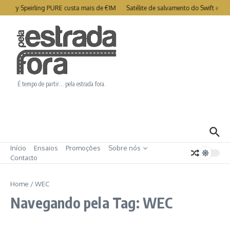
Ir para o conteúdo
rtry Speirling PURE custa mais de €1M
Satélite de salvamento do Swift está 
É tempo de partir… pela estrada fora.
Início
Ensaios
Promoções
Sobre nós
Contacto
Home
/
WEC
Navegando pela Tag: WEC