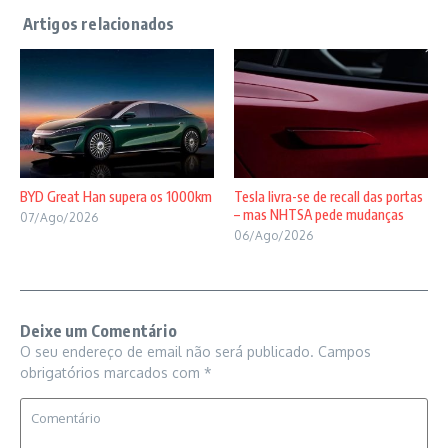
BYD Great Han supera os 1000km
Tesla livra-se de recall das portas
– mas NHTSA pede mudanças
07/Ago/2026
06/Ago/2026
Deixe um Comentário
O seu endereço de email não será publicado.
Campos
obrigatórios marcados com
*