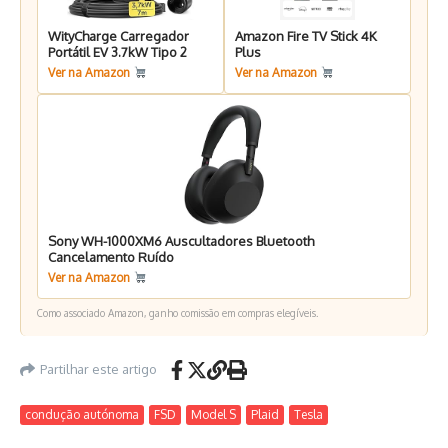
WityCharge Carregador
Amazon Fire TV Stick 4K
Portátil EV 3.7kW Tipo 2
Plus
Ver na Amazon
Ver na Amazon
Sony WH-1000XM6 Auscultadores Bluetooth
Cancelamento Ruído
Ver na Amazon
Como associado Amazon, ganho comissão em compras elegíveis.
Partilhar este artigo
condução autónoma
FSD
Model S
Plaid
Tesla