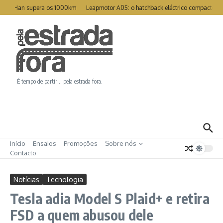
Ir para o conteúdo
eat Han supera os 1000km
Leapmotor A05: o hatchback eléctrico compacto pa
É tempo de partir… pela estrada fora.
Início
Ensaios
Promoções
Sobre nós
Contacto
Notícias
Tecnologia
Tesla adia Model S Plaid+ e retira
FSD a quem abusou dele