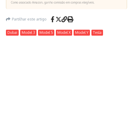
Como associado Amazon, ganho comissão em compras elegíveis.
Partilhar este artigo
Dubai
Model 3
Model S
Model X
Model Y
Tesla