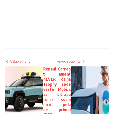
Artigo anterior
Artigo seguinte
Renaul
Carreg
t
ament
4EVER
os na
Trophy
rede
veste
Mobi.E
as
ultrapa
cores
ssam
do 4L
pela
de
primei