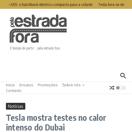
Ir para o conteúdo
tor A05: o hatchback eléctrico compacto para a cidade
Tesla livra-se de rec
É tempo de partir… pela estrada fora.
Início
Ensaios
Promoções
Sobre nós
Contacto
Notícias
Tesla mostra testes no calor
intenso do Dubai