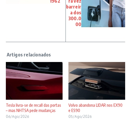
1962
ra vez
barreir
a dos
300.0
00
Tesla livra-se de recall das portas
Volvo abandona LIDAR nos EX90
– mas NHTSA pede mudanças
e ES90
06/Ago/2026
05/Ago/2026