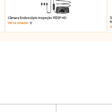
Câmara Endoscópio Inspeção 1920P HD
S
R
Ver na Amazon
V