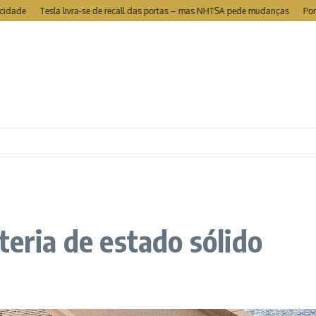
Tesla livra-se de recall das portas – mas NHTSA pede mudanças
Portugal é
teria de estado sólido