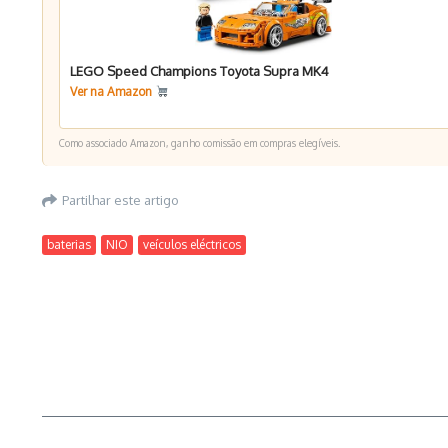
LEGO Speed Champions Toyota Supra MK4
Ver na Amazon
Como associado Amazon, ganho comissão em compras elegíveis.
Partilhar este artigo
baterias
NIO
veículos eléctricos