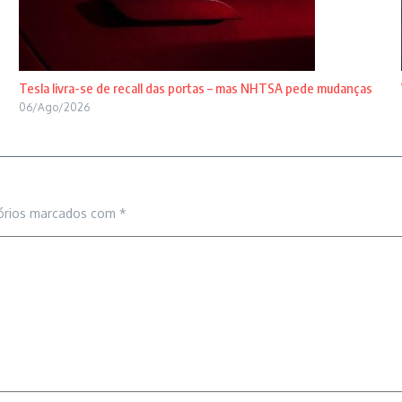
Tesla livra-se de recall das portas – mas NHTSA pede mudanças
06/Ago/2026
órios marcados com
*