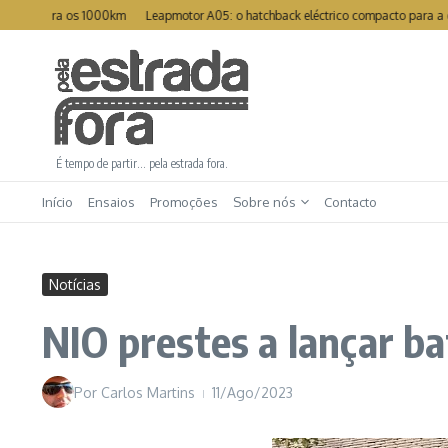
Ir para o conteúdo
pera os 1000km
Leapmotor A05: o hatchback eléctrico compacto para a cidade
É tempo de partir… pela estrada fora.
Início
Ensaios
Promoções
Sobre nós
Contacto
Notícias
NIO prestes a lançar ba
Por
Carlos Martins
11/Ago/2023