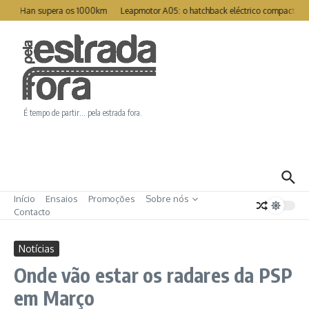
Ir para o conteúdo
eat Han supera os 1000km
Leapmotor A05: o hatchback eléctrico compacto par
É tempo de partir… pela estrada fora.
Início
Ensaios
Promoções
Sobre nós
Contacto
Notícias
Onde vão estar os radares da PSP
em Março