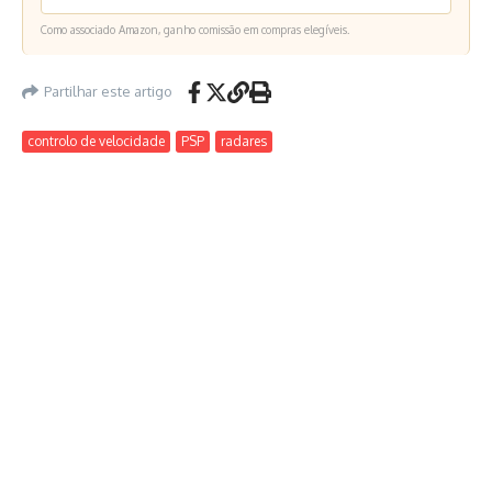
Como associado Amazon, ganho comissão em compras elegíveis.
Partilhar este artigo
controlo de velocidade
PSP
radares