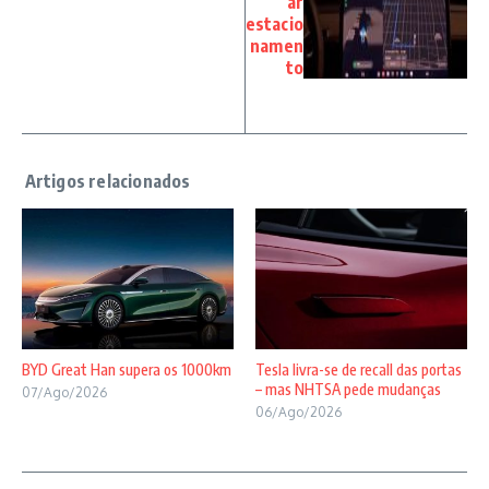
ar
estacio
namen
to
BYD Great Han supera os 1000km
Tesla livra-se de recall das portas
– mas NHTSA pede mudanças
07/Ago/2026
06/Ago/2026