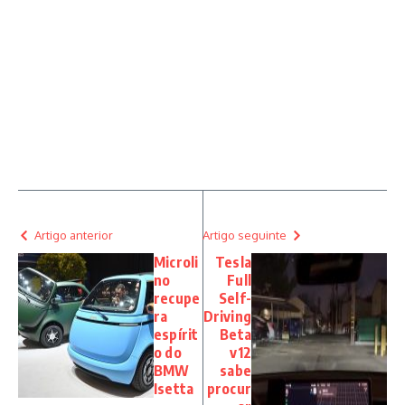
Artigo anterior
Artigo seguinte
Microli
Tesla
no
Full
recupe
Self-
ra
Driving
espírit
Beta
o do
v12
BMW
sabe
Isetta
procur