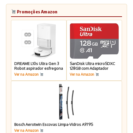
Promoções Amazon
DREAME L10s Ultra Gen 3
SanDisk Ultra microSDXC
Robot aspirador esfregona
128GB com Adaptador
Ver na Amazon
Ver na Amazon
Bosch Aerotwin Escovas Limpa-Vidros A979S
Ver na Amazon