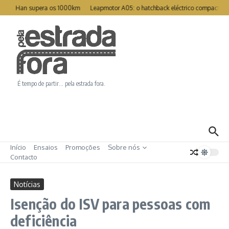
Ir para o conteúdo
reat Han supera os 1000km
Leapmotor A05: o hatchback eléctrico compacto pa
É tempo de partir… pela estrada fora.
Início
Ensaios
Promoções
Sobre nós
Contacto
Notícias
Isenção do ISV para pessoas com
deficiência