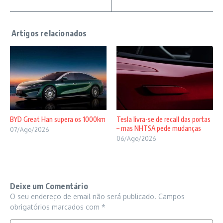
BYD Great Han supera os 1000km
Tesla livra-se de recall das portas
– mas NHTSA pede mudanças
07/Ago/2026
06/Ago/2026
Deixe um Comentário
O seu endereço de email não será publicado.
Campos
obrigatórios marcados com
*