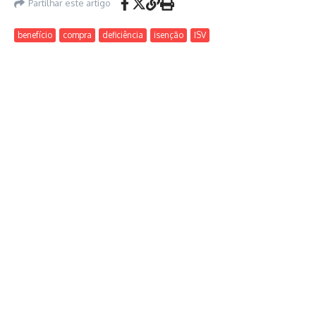
Partilhar este artigo
benefício
compra
deficiência
isenção
ISV