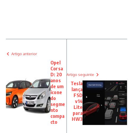
Artigo anterior
Opel
Corsa
D: 20
Artigo seguinte
anos
Tesla
de um
lança
ícone
FSD
do
v14
segme
Lite
nto
para
compa
HW3
cto