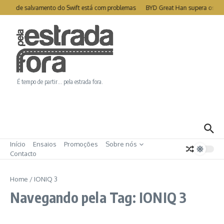
Ir para o conteúdo
télite de salvamento do Swift está com problemas
BYD Great Han supera os 1
É tempo de partir… pela estrada fora.
Início
Ensaios
Promoções
Sobre nós
Contacto
Home
/
IONIQ 3
Navegando pela Tag: IONIQ 3