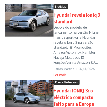
Notícias
Hyundai revela Ioniq 3
standard
Depois do modelo de
lançamento na versão N Line
mais desportiva, a Hyundai
revela o Ioniq 3 na versão
standard.
Promoções
AmazonVictorinox Rambler
Navaja Multiusos 10
FunçõesVer na Amazon &#...
Carlos Martins
13/Jul/2026
Press Releases
Hyundai IONIQ 3: o
eléctrico compacto
feito para a Europa