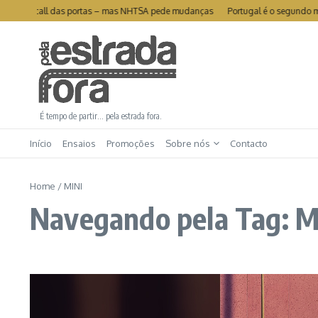
Ir para o conteúdo
de recall das portas – mas NHTSA pede mudanças
Portugal é o segundo mercado 
É tempo de partir… pela estrada fora.
Início
Ensaios
Promoções
Sobre nós
Contacto
Home
/
MINI
Navegando pela Tag: M