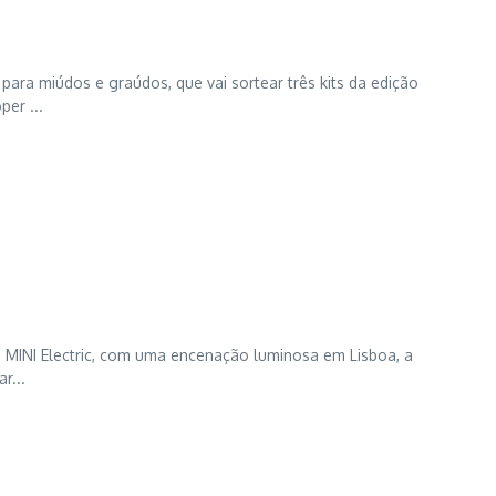
ara miúdos e graúdos, que vai sortear três kits da edição
er ...
o MINI Electric, com uma encenação luminosa em Lisboa, a
r...