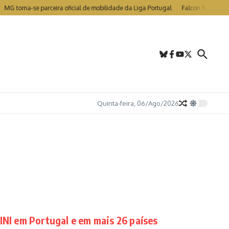
rna-se parceira oficial de mobilidade da Liga Portugal
Falcon 9 colide com a L
Quinta-feira, 06/Ago/2026
INI em Portugal e em mais 26 países