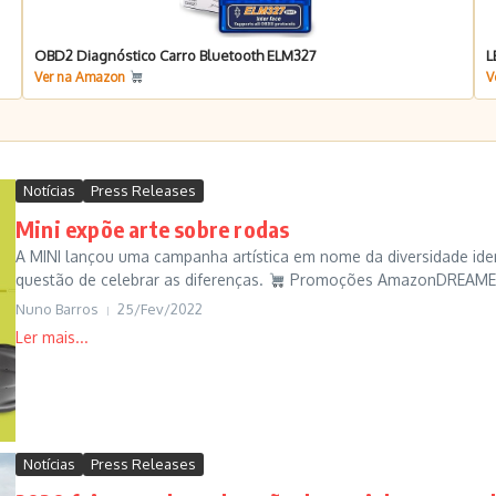
OBD2 Diagnóstico Carro Bluetooth ELM327
L
Ver na Amazon
V
Notícias
Press Releases
Mini expõe arte sobre rodas
A MINI lançou uma campanha artística em nome da diversidade identi
questão de celebrar as diferenças.
Promoções AmazonDREAME L
Nuno Barros
25/Fev/2022
Notícias
Press Releases