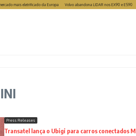
mais eletrificado da Europa
Volvo abandona LIDAR nos EX90 e ES90
MG to
INI
Press Releases
Transatel lança o Ubigi para carros conectados M