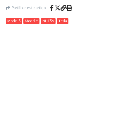
Partilhar este artigo
Model S
Model Y
NHTSA
Tesla