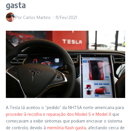
gasta
Por
Carlos Martins
11/Fev/2021
A Tesla lá aceitou o “pedido” da NHTSA norte-americana para
proceder à recolha e reparação dos Model S e Model X
que
começavam a exibir sintomas que podiam encravar o sistema
de controlo, devido à
memória flash gasta
, afectando cerca de