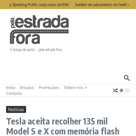
Ir para o conteúdo
rtry Speirling PURE custa mais de €1M
Satélite de salvamento do Swift está 
É tempo de partir… pela estrada fora.
Início
Ensaios
Promoções
Sobre nós
Contacto
Notícias
Tesla aceita recolher 135 mil
Model S e X com memória flash