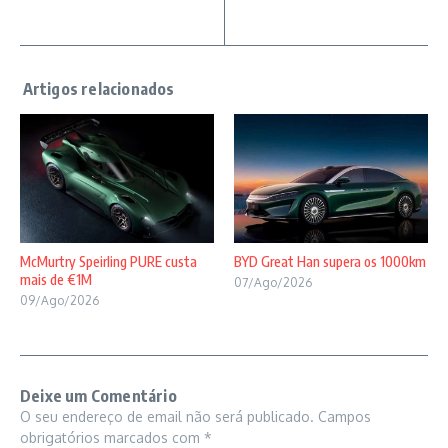
McMurtry Speirling PURE custa
BYD Great Han supera os 1000km
mais de €1M
07/Ago/2026
09/Ago/2026
Deixe um Comentário
O seu endereço de email não será publicado.
Campos
obrigatórios marcados com
*