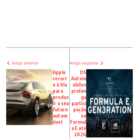
Artigo anterior
Artigo seguinte
Apple
DS
recorr
Autom
e à Kia
obiles
para
prolon
produz
ga
ir o seu
partici
futuro
pação
autom
na
óvel
Formul
a E até
2026