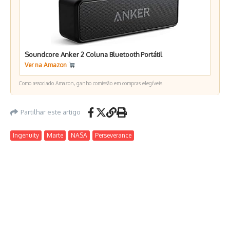
Soundcore Anker 2 Coluna Bluetooth Portátil
Ver na Amazon
Como associado Amazon, ganho comissão em compras elegíveis.
Partilhar este artigo
Ingenuity
Marte
NASA
Perseverance