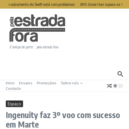
Ir para o conteúdo
te de salvamento do Swift está com problemas
BYD Great Han supera os 1000k
É tempo de partir… pela estrada fora.
Início
Ensaios
Promoções
Sobre nós
Contacto
Espaço
Ingenuity faz 3º voo com sucesso
em Marte