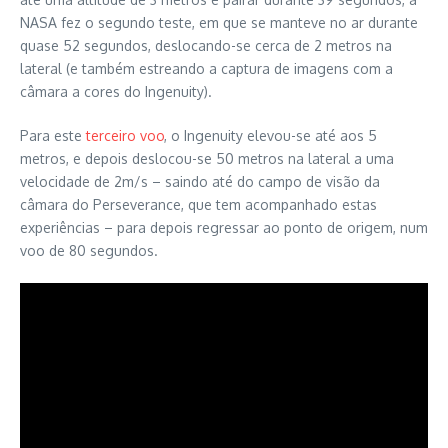
NASA fez o segundo teste, em que se manteve no ar durante
quase 52 segundos, deslocando-se cerca de 2 metros na
lateral (e também estreando a captura de imagens com a
câmara a cores do Ingenuity).
Para este
terceiro voo
, o Ingenuity elevou-se até aos 5
metros, e depois deslocou-se 50 metros na lateral a uma
velocidade de 2m/s – saindo até do campo de visão da
câmara do Perseverance, que tem acompanhado estas
experiências – para depois regressar ao ponto de origem, num
voo de 80 segundos.