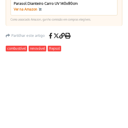
Parasol Dianteiro Carro UV 140x80cm
Ver na Amazon
Como associado Amazon, ganho comissão em compras elegíveis.
Partilhar este artigo
combustível
renovável
Repsol