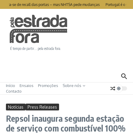
Ir para o conteúdo
a livra-se de recall das portas – mas NHTSA pede mudanças
Portugal é o segu
É tempo de partir… pela estrada fora.
Início
Ensaios
Promoções
Sobre nós
Contacto
Notícias
Press Releases
Repsol inaugura segunda estação
de serviço com combustível 100%