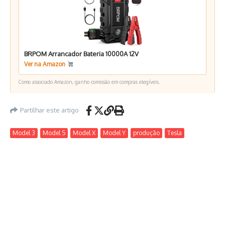
BRPOM Arrancador Bateria 10000A 12V
Ver na Amazon
Como associado Amazon, ganho comissão em compras elegíveis.
Partilhar este artigo
Model 3
Model S
Model X
Model Y
produção
Tesla