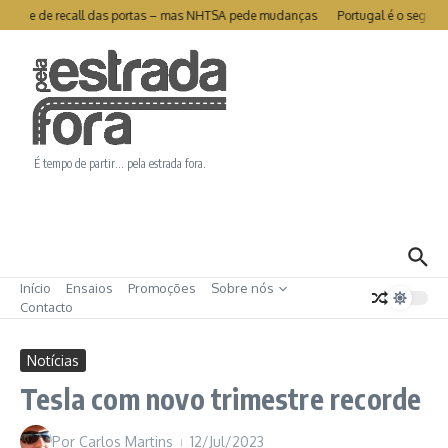
Ir para o conteúdo
ivra-se de recall das portas – mas NHTSA pede mudanças
Portugal é o segundo
É tempo de partir… pela estrada fora.
Início
Ensaios
Promoções
Sobre nós
Contacto
Notícias
Tesla com novo trimestre recorde
Por
Carlos Martins
12/Jul/2023