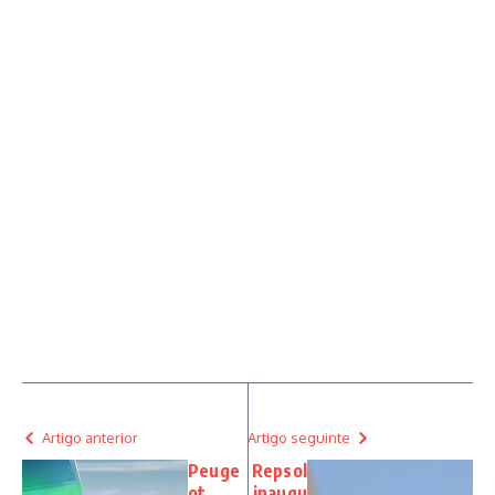
Artigo anterior
Artigo seguinte
Peuge
Repsol
ot
inaugu