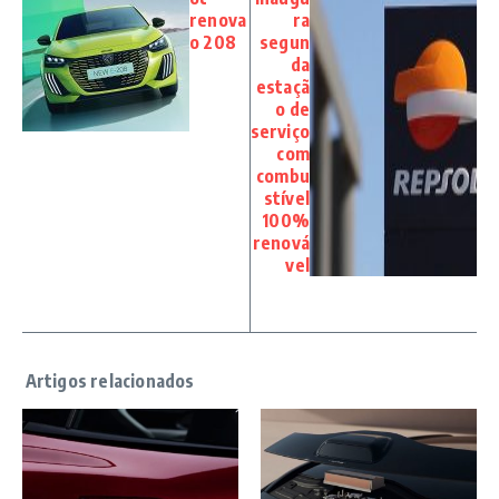
renova
ra
o 208
segun
da
estaçã
o de
serviço
com
combu
stível
100%
renová
vel