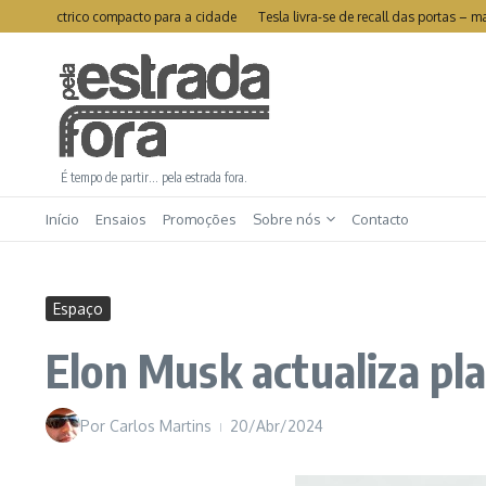
Ir para o conteúdo
 eléctrico compacto para a cidade
Tesla livra-se de recall das portas – mas
É tempo de partir… pela estrada fora.
Início
Ensaios
Promoções
Sobre nós
Contacto
Espaço
Elon Musk actualiza pl
Por
Carlos Martins
20/Abr/2024