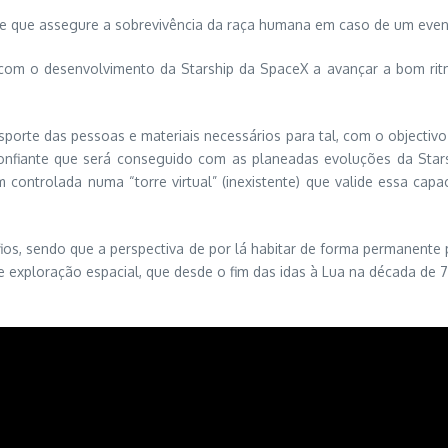
 que assegure a sobrevivência da raça humana em caso de um evento
com o desenvolvimento da Starship da SpaceX a avançar a bom rit
sporte das pessoas e materiais necessários para tal, com o objectiv
onfiante que será conseguido com as planeadas evoluções da Star
controlada numa “torre virtual” (inexistente) que valide essa capa
ios, sendo que a perspectiva de por lá habitar de forma permanente
 exploração espacial, que desde o fim das idas à Lua na década de 7