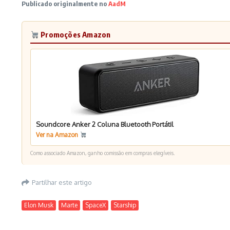
Publicado originalmente no
AadM
Promoções Amazon
Soundcore Anker 2 Coluna Bluetooth Portátil
Ver na Amazon
Como associado Amazon, ganho comissão em compras elegíveis.
Partilhar este artigo
Elon Musk
Marte
SpaceX
Starship