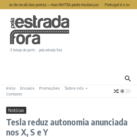
Ir para o conteúdo
ivra-se de recall das portas – mas NHTSA pede mudanças
Portugal é o segundo
É tempo de partir… pela estrada fora.
Início
Ensaios
Promoções
Sobre nós
Contacto
Notícias
Tesla reduz autonomia anunciada
nos X, S e Y