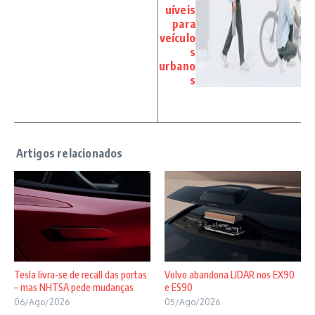
uíveis
para
veículo
s
urbano
s
Tesla livra-se de recall das portas
Volvo abandona LIDAR nos EX90
– mas NHTSA pede mudanças
e ES90
06/Ago/2026
05/Ago/2026