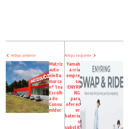
Artigo anterior
Artigo seguinte
Matriz
Yamah
auto
a cria
eleita
empre
marca
sa
nº 1 na
ENYRI
Escolh
NG
a do
para
Consu
oferec
midor
er
bateria
s
substit