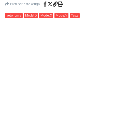
Partilhar este artigo
autonomia
Model S
Model X
Model Y
Tesla