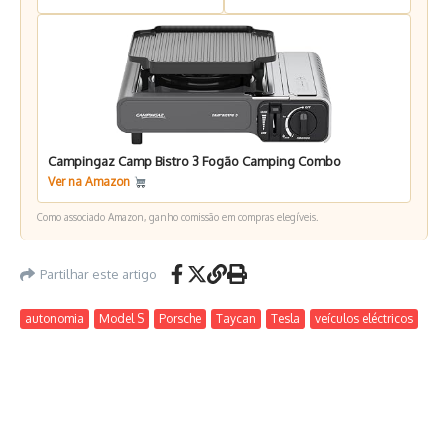
Campingaz Camp Bistro 3 Fogão Camping Combo
Ver na Amazon
Como associado Amazon, ganho comissão em compras elegíveis.
Partilhar este artigo
autonomia
Model S
Porsche
Taycan
Tesla
veículos eléctricos