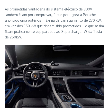
As prometidas vantagens do sistema eléctrico de 800V
também ficam por comprovar, já que por agora a Porsche
anunciou uma potência máxima de carregamento de 270 kW,
em vez dos 350 kW que tinham sido prometidos – e que assim
ficam praticamente equiparados ao Supercharger V3 da Tesla
de 250kW.